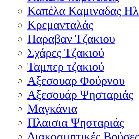
Καπέλα Καμιναδας Ηλ
Κρεμανταλάς
Παραβαν Τζακιου
Σχάρες Tζακιού
Ταμπερ τζακιού
Αξεσουαρ Φούρνου
Αξεσουάρ Ψησταριάς
Μαγκάνια
Πλαισια Ψησταριάς
Διακοσμητικές Βρύσε