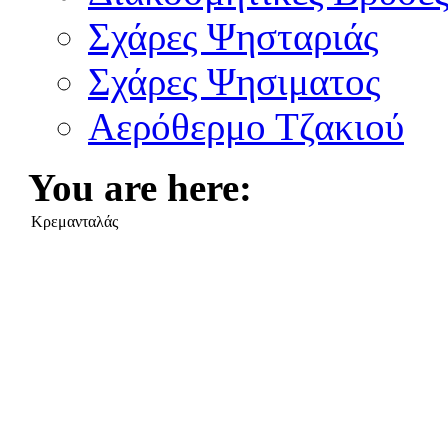
Σχάρες Ψησταριάς
Σχάρες Ψησιματος
Αερόθερμο Τζακιού
You are here:
Κρεμανταλάς