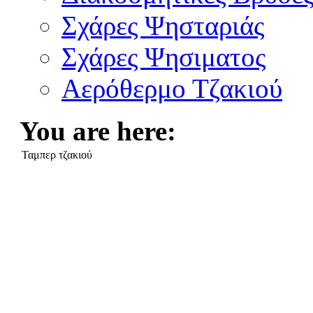
Σχάρες Ψησταριάς
Σχάρες Ψησιματος
Αερόθερμο Τζακιού
You are here:
Ταμπερ τζακιού