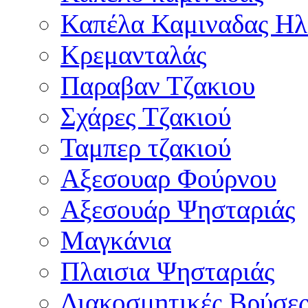
Καπέλα Καμιναδας Ηλ
Κρεμανταλάς
Παραβαν Τζακιου
Σχάρες Tζακιού
Ταμπερ τζακιού
Αξεσουαρ Φούρνου
Αξεσουάρ Ψησταριάς
Μαγκάνια
Πλαισια Ψησταριάς
Διακοσμητικές Βρύσε